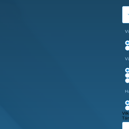
Vi
Vä
H
Vil
Tän