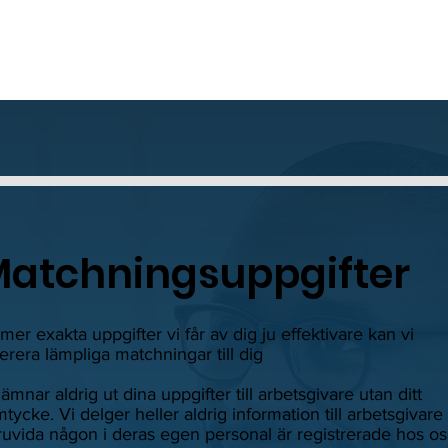
atchningsuppgifter
mer exakta uppgifter vi får av dig ju effektivare kan vi
erera lämpliga matchningar till dig
lämnar aldrig ut dina uppgifter till arbetsgivare utan ditt
tycke. Vi delger heller aldrig information till arbetsgivare
uvida någon i deras egen personal är registrerade hos os