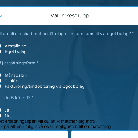
ll du bli matchad mot anställning eller som konsult via eget bolag?
*
Anställning
Eget bolag
lj ersättningsform
*
Månadslön
Timlön
Fakturering/timdebitering via eget bolag
ar du B-kökort?
*
Ja
Nej
ket ersättningsspan vill du att vi matchar dig mot?
k på att en rimlig nivå ökar möjligheten till en matchning