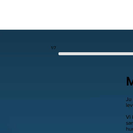
1/7
M
Ju 
lev
Vi 
sam
hur