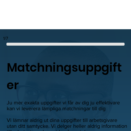
1/7
Matchningsuppgift
er
Ju mer exakta uppgifter vi får av dig ju effektivare
kan vi leverera lämpliga matchningar till dig
Vi lämnar aldrig ut dina uppgifter till arbetsgivare
utan ditt samtycke. Vi delger heller aldrig information