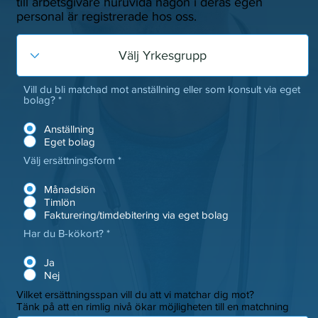
till arbetsgivare huruvida någon i deras egen
personal är registrerade hos oss.
Vill du bli matchad mot anställning eller som konsult via eget
bolag?
*
Anställning
Eget bolag
Välj ersättningsform
*
Månadslön
Timlön
Fakturering/timdebitering via eget bolag
Har du B-kökort?
*
Ja
Nej
Vilket ersättningsspan vill du att vi matchar dig mot?
Tänk på att en rimlig nivå ökar möjligheten till en matchning