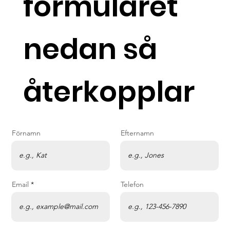
formuläret
nedan så
återkopplar
Förnamn
Efternamn
Email
Telefon