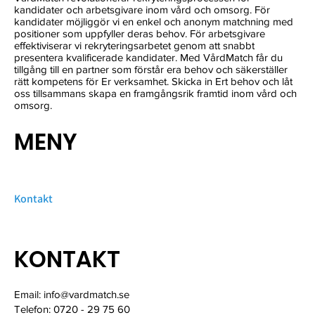
kandidater och arbetsgivare inom vård och omsorg. För
kandidater möjliggör vi en enkel och anonym matchning med
positioner som uppfyller deras behov. För arbetsgivare
effektiviserar vi rekryteringsarbetet genom att snabbt
presentera kvalificerade kandidater. Med VårdMatch får du
tillgång till en partner som förstår era behov och säkerställer
rätt kompetens för Er verksamhet. Skicka in Ert behov och låt
oss tillsammans skapa en framgångsrik framtid inom vård och
omsorg.
MENY
Hitta Vårdpersonal
Kontakt
Kundinlogg
KONTAKT
Email:
info@vardmatch.se
Telefon: 0720 - 29 75 60