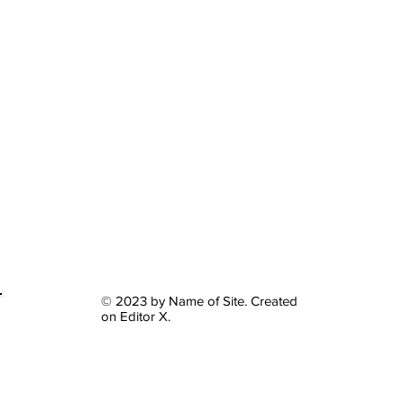
© 2023 by Name of Site. Created
on
Editor X.
VårdMatch - Din Karriärpartner inom Vård och Omsorg