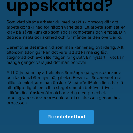
uppskattad?
Som vårdbiträde arbetar du med praktisk omsorg där ditt
arbete gör skillnad för någon varje dag. Ett arbete som ställer
krav på såväl kunskap som social kompetens och empati. Din
dagliga insats gör skillnad och för många är den ovärderlig.
Däremot är det inte alltid som man känner sig ovärderlig. Allt
eftersom tiden går kan det vara lätt att känna sig låst,
stagnerad och även lite ”tagen för givet”. En nystart i livet kan
många gånger vara just det man behöver.
Att börja på en ny arbetsplats är många gånger spännande
och kan innebära nya möjligheter. Resan dit är däremot inte
alltid så enkel som man önskar. Vi på VårdMatch finns här för
att hjälpa dig att enkelt ta steget som du behöver i livet.
Utifrån dina önskemål matchar vi dig med potentiella
arbetsgivare där vi representerar dina intressen genom hela
processen.
Bli matchad här!